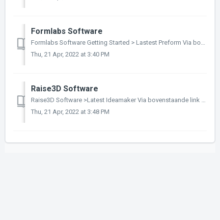
Formlabs Software
Formlabs Software Getting Started > Lastest Preform Via bovenstaande link vindt u de belangrijkste informatie en troubleshooting stappen om aan de...
Thu, 21 Apr, 2022 at 3:40 PM
Raise3D Software
Raise3D Software >Latest Ideamaker Via bovenstaande link vindt u de belangrijkste informatie en tips voor het werken met de Raise3D Software. U ...
Thu, 21 Apr, 2022 at 3:48 PM