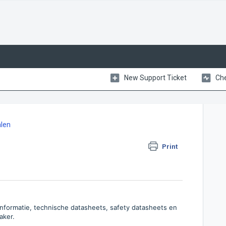
New Support Ticket
Che
alen
Print
 informatie, technische datasheets, safety datasheets en
aker.