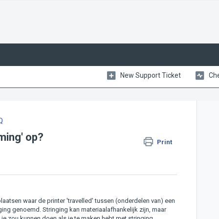
New Support Ticket
Che
Q
rming' op?
Print
plaatsen waar de printer 'travelled' tussen (onderdelen van) een
nging genoemd. Stringing kan materiaalafhankelijk zijn, maar
 je zou kunnen doen als je te maken hebt met stringing.