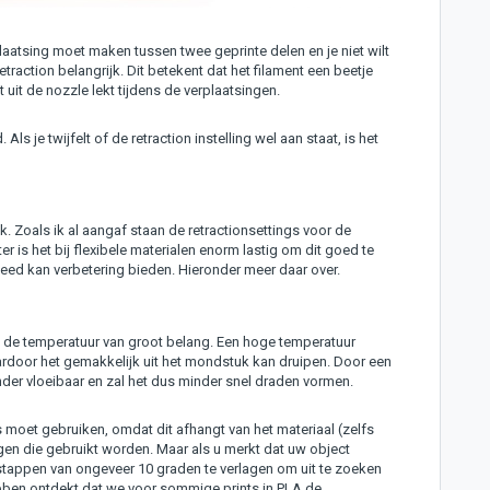
plaatsing moet maken tussen twee geprinte delen en je niet wilt
 retraction belangrijk. Dit betekent dat het filament een beetje
uit de nozzle lekt tijdens de verplaatsingen.
Als je twijfelt of de retraction instelling wel aan staat, is het
k. Zoals ik al aangaf staan de retractionsettings voor de
ter is het bij flexibele materialen enorm lastig om dit goed te
peed kan verbetering bieden. Hieronder meer daar over.
 de temperatuur van groot belang. Een hoge temperatuur
aardoor het gemakkelijk uit het mondstuk kan druipen. Door een
nder vloeibaar en zal het dus minder snel draden vormen.
s moet gebruiken, omdat dit afhangt van het materiaal (zelfs
ingen die gebruikt worden. Maar als u merkt dat uw object
 stappen van ongeveer 10 graden te verlagen om uit te zoeken
ebben ontdekt dat we voor sommige prints in PLA de