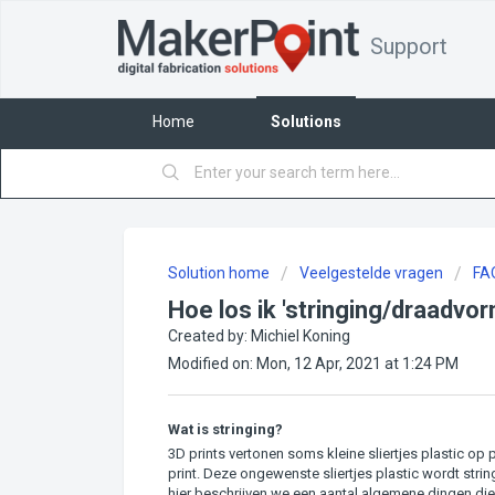
Support
Home
Solutions
Solution home
Veelgestelde vragen
FA
Hoe los ik 'stringing/draadvo
Created by: Michiel Koning
Modified on: Mon, 12 Apr, 2021 at 1:24 PM
Wat is stringing?
3D prints vertonen soms kleine sliertjes plastic op 
print. Deze ongewenste sliertjes plastic wordt stri
hier beschrijven we een aantal algemene dingen die