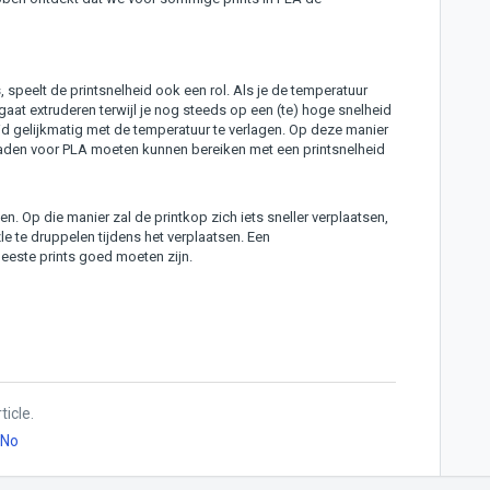
 speelt de printsnelheid ook een rol. Als je de temperatuur
 gaat extruderen terwijl je nog steeds op een (te) hoge snelheid
eid gelijkmatig met de temperatuur te verlagen. Op deze manier
raden voor PLA moeten kunnen bereiken met een printsnelheid
n. Op die manier zal de printkop zich iets sneller verplaatsen,
le te druppelen tijdens het verplaatsen. Een
eeste prints goed moeten zijn.
ticle.
No