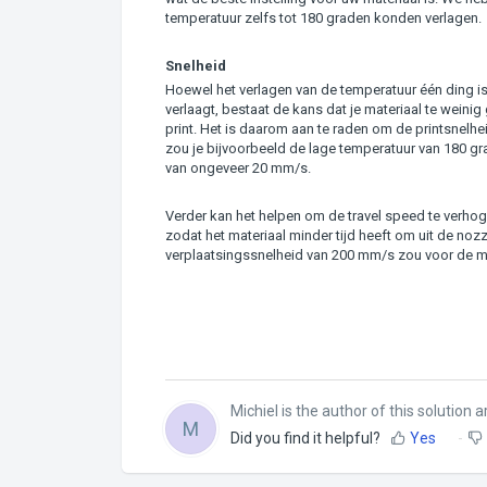
temperatuur zelfs tot 180 graden konden verlagen.
Snelheid
Hoewel het verlagen van de temperatuur één ding is,
verlaagt, bestaat de kans dat je materiaal te weinig
print. Het is daarom aan te raden om de printsnelh
zou je bijvoorbeeld de lage temperatuur van 180 g
van ongeveer 20 mm/s.
Verder kan het helpen om de travel speed te verhoge
zodat het materiaal minder tijd heeft om uit de nozz
verplaatsingssnelheid van 200 mm/s zou voor de m
Michiel is the author of this solution ar
M
Did you find it helpful?
Yes