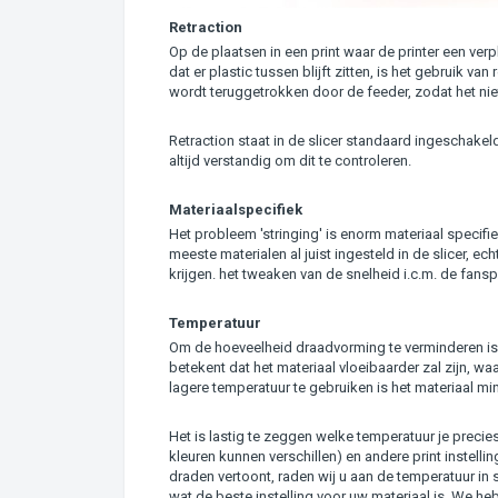
Retraction
Op de plaatsen in een print waar de printer een ver
dat er plastic tussen blijft zitten, is het gebruik van
wordt teruggetrokken door de feeder, zodat het niet 
Retraction staat in de slicer standaard ingeschakeld. 
altijd verstandig om dit te controleren.
Materiaalspecifiek
Het probleem 'stringing' is enorm materiaal specifie
meeste materialen al juist ingesteld in de slicer, ech
krijgen. het tweaken van de snelheid i.c.m. de fans
Temperatuur
Om de hoeveelheid draadvorming te verminderen is
betekent dat het materiaal vloeibaarder zal zijn, w
lagere temperatuur te gebruiken is het materiaal mi
Het is lastig te zeggen welke temperatuur je precie
kleuren kunnen verschillen) en andere print instell
draden vertoont, raden wij u aan de temperatuur in
wat de beste instelling voor uw materiaal is. We h