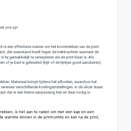
met ons op!
it is een effectieve manier om het kromtrekken van de print
bject, dat weerstand biedt tegen de trekkrachten wanneer de
is hij gemakkelijk te verwijderen als de print klaar is. Als
n of je bed is geleveled (kijk of de lijntjes goed aansluiten).
ken. Materiaal krimpt tijdens het afkoelen, waardoor het
vereisen verschillende koelingsinstellingen. In de slicer staan
zijn dat er een kleine aanpassing hier en daar nodig is.
mtrekken, is het aan te raden om met een kap en een
t de warmte binnen in de printruimte en kan na de print,