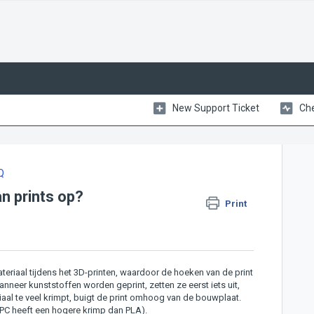
New Support Ticket
Che
Q
n prints op?
Print
teriaal tijdens het 3D-printen, waardoor de hoeken van de print
er kunststoffen worden geprint, zetten ze eerst iets uit,
iaal te veel krimpt, buigt de print omhoog van de bouwplaat.
PC heeft een hogere krimp dan PLA).