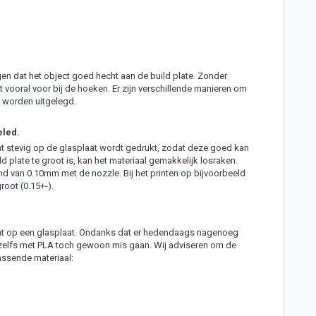
n dat het object goed hecht aan de build plate. Zonder
t vooral voor bij de hoeken. Er zijn verschillende manieren om
r worden uitgelegd.
eled.
rint stevig op de glasplaat wordt gedrukt, zodat deze goed kan
d plate te groot is, kan het materiaal gemakkelijk losraken.
nd van 0.10mm met de nozzle. Bij het printen op bijvoorbeeld
root (0.15+-).
rint op een glasplaat. Ondanks dat er hedendaags nagenoeg
t zelfs met PLA toch gewoon mis gaan. Wij adviseren om de
assende materiaal: