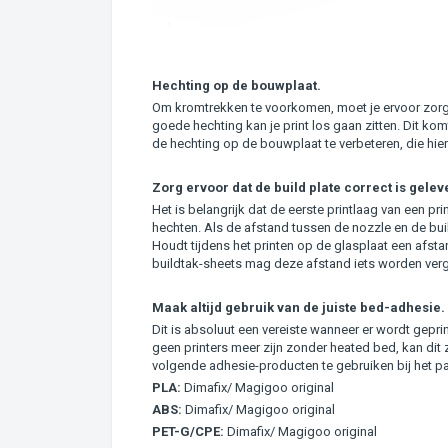
Hechting op de bouwplaat.
Om kromtrekken te voorkomen, moet je ervoor zorge
goede hechting kan je print los gaan zitten. Dit kom
de hechting op de bouwplaat te verbeteren, die hie
Zorg ervoor dat de build plate correct is gelev
Het is belangrijk dat de eerste printlaag van een p
hechten. Als de afstand tussen de nozzle en de buil
Houdt tijdens het printen op de glasplaat een afsta
buildtak-sheets mag deze afstand iets worden verg
Maak altijd gebruik van de juiste bed-adhesie.
Dit is absoluut een vereiste wanneer er wordt gep
geen printers meer zijn zonder heated bed, kan di
volgende adhesie-producten te gebruiken bij het p
PLA:
Dimafix/ Magigoo original
ABS:
Dimafix/ Magigoo original
PET-G/CPE:
Dimafix/ Magigoo original