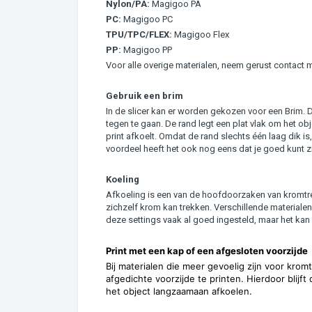
Nylon/PA:
Magigoo PA
PC:
Magigoo PC
TPU/TPC/FLEX:
Magigoo Flex
PP:
Magigoo PP
Voor alle overige materialen, neem gerust contact 
Gebruik een brim
In de slicer kan er worden gekozen voor een Brim. D
tegen te gaan. De rand legt een plat vlak om het o
print afkoelt. Omdat de rand slechts één laag dik is, 
voordeel heeft het ook nog eens dat je goed kunt zie
Koeling
Afkoeling is een van de hoofdoorzaken van kromtrek
zichzelf krom kan trekken. Verschillende materialen 
deze settings vaak al goed ingesteld, maar het kan 
Print met een kap of een afgesloten voorzijde
Bij materialen die meer gevoelig zijn voor kro
afgedichte voorzijde te printen. Hierdoor blijf
het object langzaamaan afkoelen.